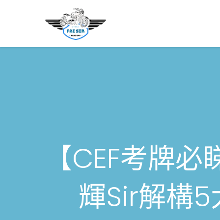
主頁
新手考牌
學車貼士
【CEF考牌
輝Sir解構