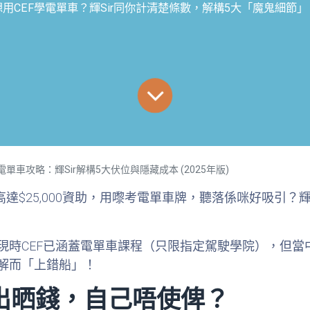
想用CEF學電單車？輝Sir同你計清楚條數，解構5大「魔鬼細節」
單車攻略：輝Sir解構5大伏位與隱藏成本 (2025年版)
供高達$25,000資助，用嚟考電單車牌，聽落係咪好吸引？
時CEF已涵蓋電單車課程（只限指定駕駛學院），但當中
解而「上錯船」！
府出晒錢，自己唔使俾？