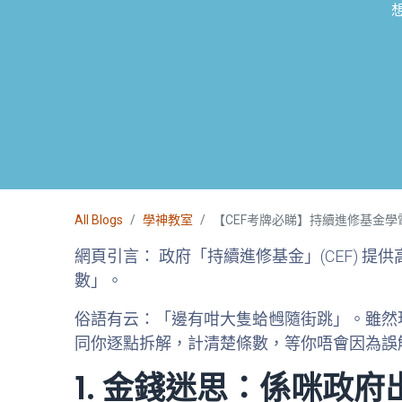
All Blogs
學神教室
【CEF考牌必睇】持續進修基金學電
網頁引言：
政府「持續進修基金」(CEF) 提
數」。
俗語有云：「邊有咁大隻蛤乸隨街跳」。雖然現
同你逐點拆解，計清楚條數，等你唔會因為誤
1. 金錢迷思：係咪政