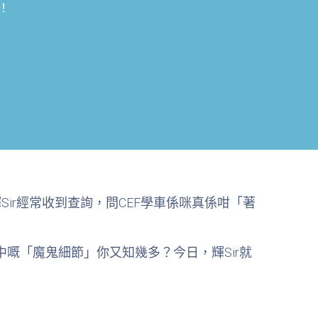
！
輝Sir經常收到查詢，問CEF學車係咪真係咁「著
嘅「魔鬼細節」你又知幾多？今日，輝Sir就