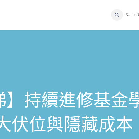
網誌
聯絡我們
關於我們
+8
必睇】持續進修基金
5大伏位與隱藏成本 (