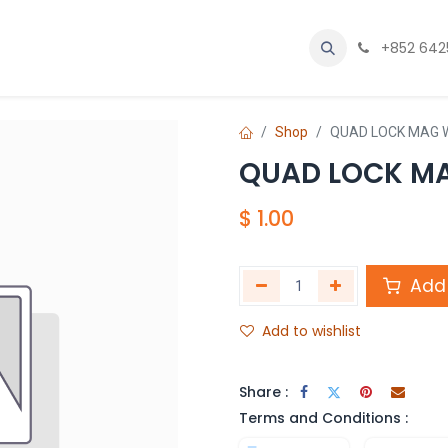
Licensing
Beginner's Classroom
Blog
Contact us
+852 642
About U
Shop
QUAD LOCK MAG W
QUAD LOCK MA
$
1.00
Add 
Add to wishlist
Share :
Terms and Conditions :