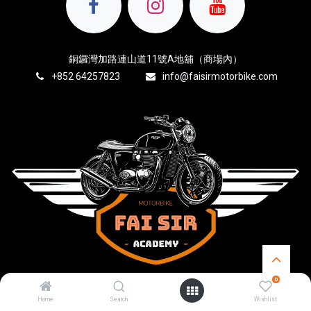
銅鑼灣加路連山道11號A地舖（商場內）
+8
52 64257823
info@faisirmotorbike.com
0
Copyright © MERCURY
Home
Search
Wishlist