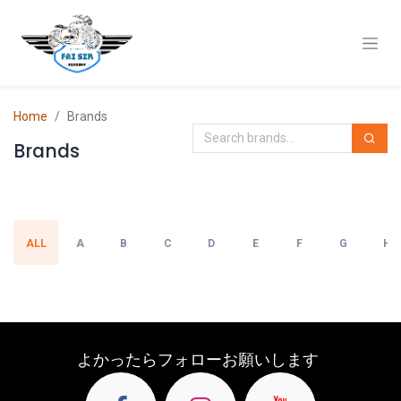
Home
Brands
Brands
ALL
A
B
C
D
E
F
G
H
よかったらフォローお願いします