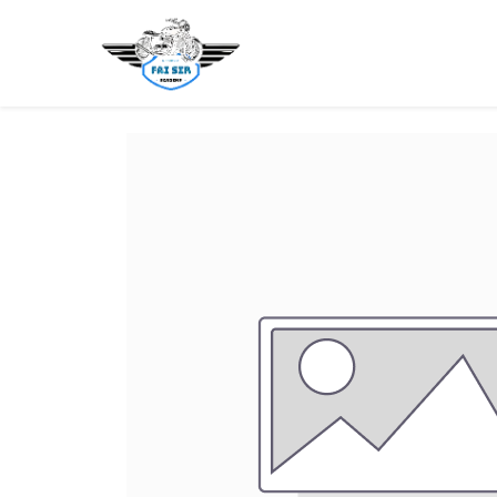
主頁
新手考牌
學車貼士