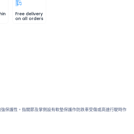
hin
Free delivery
on all orders
，加強保護性。指關節及掌側設有軟墊保護作防跌車受傷或高速行駛時作