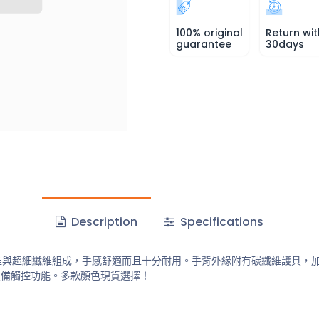
100% original
Return wit
guarantee
30days
Description
Specifications
酯纖維與超細纖維組成，手感舒適而且十分耐用。手背外緣附有碳纖維護具
具備觸控功能。多款顏色現貨選擇！