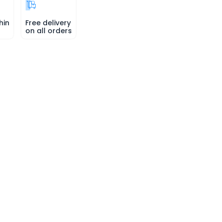
hin
Free delivery
on all orders