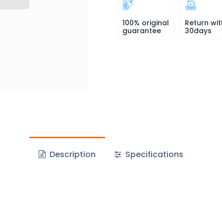
100% original
Return wit
guarantee
30days
Description
Specifications