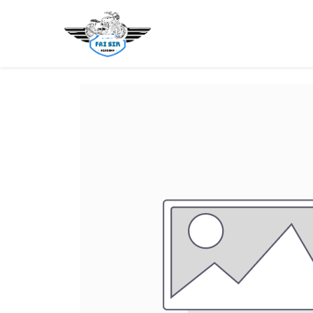
主頁
新手考牌
學車貼士