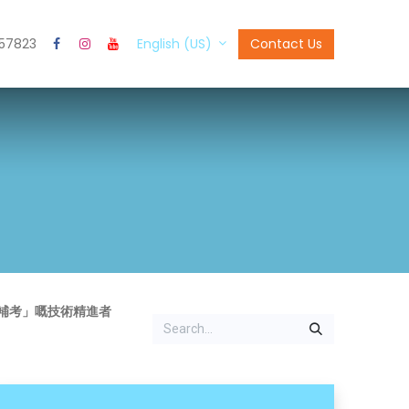
57823
s
Contact Us
English (US)
補考」嘅技術精進者