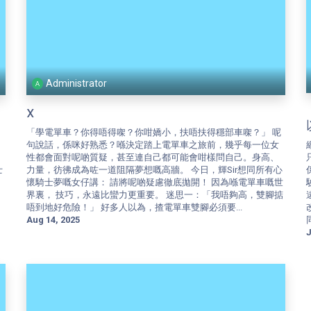
Administrator
X
「學電單車？你得唔得㗎？你咁嬌小，扶唔扶得穩部車㗎？」 呢
句說話，係咪好熟悉？喺決定踏上電單車之旅前，幾乎每一位女
性都會面對呢啲質疑，甚至連自己都可能會咁樣問自己。身高、
士
力量，彷彿成為咗一道阻隔夢想嘅高牆。 今日，輝Sir想同所有心
懷騎士夢嘅女仔講： 請將呢啲疑慮徹底拋開！ 因為喺電單車嘅世
界裏， 技巧，永遠比蠻力更重要。 迷思一：「我唔夠高，雙腳掂
唔到地好危險！」 好多人以為，揸電單車雙腳必須要...
Aug 14, 2025
J