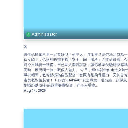
Administrator
X
邊個話揸電單車一定要好似「盔甲人」咁笨重？當你決定成為一
位女騎士，你絕對唔需要喺「安全」同「風格」之間做取捨。今
時今日嘅騎士裝備，早已融入潮流設計，讓你喺享受馳騁快感嘅
同時，展現獨一無二嘅個人魅力。 今日，輝Sir就帶你走進女騎
嘅衣帽間，教你點樣為自己配搭一套既有足夠保護力，又符合你
審美嘅型格裝備！ 1. 頭盔 (Helmet): 安全嘅第一道防線，亦係風
格嘅起點 頭盔係最重要嘅投資，冇任何妥協...
Aug 14, 2025