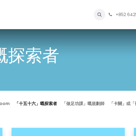
Licensing
Beginner's Classroom
Blog
Contact us
+852 642
About U
嘅探索者
room
「十五十六」嘅探索者
「做足功課」嘅規劃師
「卡關」或「