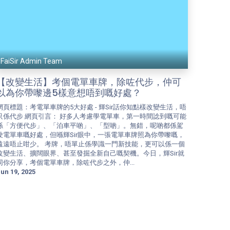
FaiSir Admin Team
【改變生活】考個電單車牌，除咗代步，仲可
以為你帶嚟邊5樣意想唔到嘅好處？
網頁標題：考電單車牌的5大好處 - 輝Sir話你知點樣改變生活，唔
只係代步 網頁引言： 好多人考慮學電單車，第一時間諗到嘅可能
係「方便代步」、「泊車平啲」、「型啲」。無錯，呢啲都係駕
駛電單車嘅好處，但喺輝Sir眼中，一張電單車牌照為你帶嚟嘅，
遠遠唔止咁少。 考牌，唔單止係學識一門新技能，更可以係一個
改變生活、擴闊眼界、甚至發掘全新自己嘅契機。今日，輝Sir就
同你分享，考個電單車牌，除咗代步之外，仲...
un 19, 2025