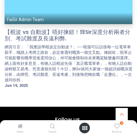
FaiSir Admin Team
【棍波 vs 自動波】唔好揀錯！輝Sir深度分析兩者分
別、考試難度及長遠利弊.
網頁引言： 「我應該學棍波定自動波？」——呢個可以話係每一位電單車
新手，喺踏上考牌之路前，必定會遇到嘅第一個交叉點。揀錯咗，唔單止
可能影響你嘅學習進度同信心，仲可能會限制你未來嘅駕駛樂趣同選擇。
網上面有好多意見，有啲人話棍波先係「真正嘅電單車」，有啲人話自動
波輕鬆又易考。究竟邊個先啱？今日，輝Sir就同大家做一個超詳細嘅深度
分析，由牌照、考試難度、長遠考慮，到後悔想轉款嘅「走盞位」，一次
過同你拆...
Jun 19, 2025
Follow us
0
Home
Search
Wishlist